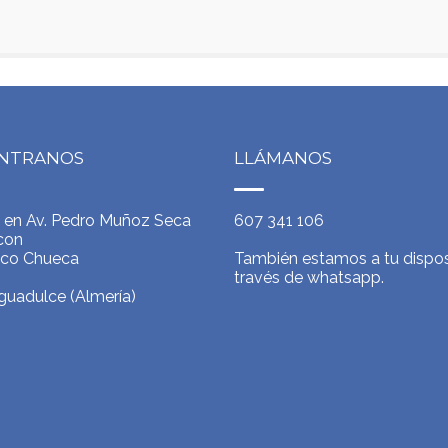
NTRANOS
LLÁMANOS
 en Av. Pedro Muñoz Seca
607 341 106
con
ico Chueca
También estamos a tu dispos
través de whatsapp.
uadulce (Almería)